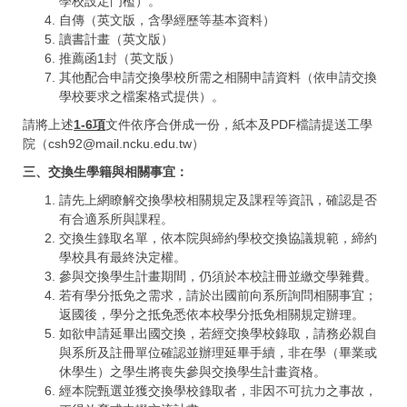
學校設定門檻）。
自傳（英文版，含學經歷等基本資料）
讀書計畫（英文版）
推薦函1封（英文版）
其他配合申請交換學校所需之相關申請資料（依申請交換
學校要求之檔案格式提供）。
請將上述
1-6
項
文件依序合併成一份，紙本及PDF檔請提送工學
院（
csh92@mail.ncku.edu.tw
）
三
、
交換
生學籍與相關事宜：
請先上網瞭解交換學校相關規定及課程等資訊，確認是否
有合適系所與課程。
交換生錄取名單，依本院與締約學校交換協議規範，締約
學校具有最終決定權。
參與交換學生計畫期間，仍須於本校註冊並繳交學雜費。
若有學分抵免之需求，請於出國前向系所詢問相關事宜；
返國後，學分之抵免悉依本校學分抵免相關規定辦理。
如欲申請延畢出國交換，若經交換學校錄取，請務必親自
與系所及註冊單位確認並辦理延畢手續，非在學（畢業或
休學生）之學生將喪失參與交換學生計畫資格。
經本院甄選並獲交換學校錄取者，非因不可抗力之事故，