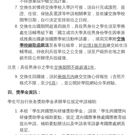
不得放棄或中輟交流計畫。
交換生於獲得交換學校入學許可後，須自行完成護照、簽
證、住宿、保險及選課等申請相關事宜，並依據交換學校
開學日期，自行決定安排前往之日程。
交換生出國期間超過四個月，具役男身分之學生須至學務
處生活輔導組下載「國立成功大學具役男身份學生因奉派
或推薦出國參加國際學術活動申請書」，填寫完畢附
交換
學校錄取函
親送
至各單位核章，於
出境
1
個月前
繳交給生活
輔導組。待收到兵役單位之公文後，須至戶籍所在地之鄉
鎮市區公所辦理兵役緩徵。
注意：具役男身分之學生
交換期間不能超過
1
年
。
交換生回國後，須於
兩個月內
繳交交換心得報告（含照片
格式不限，至少
5
頁
），並公開於學院網站分享經驗。
四、獎學金資訊
：
學生可自行依各獎助學金承辦單位規定申請補助:
本校「學生跨國雙向研修獎助學金」:請依「學生跨國雙向
研修獎助學金補助要點」規定,逕向國際事務處國際教育組
提出申請。補助要點辦法以及申請表等請參考國際處網頁
規定。