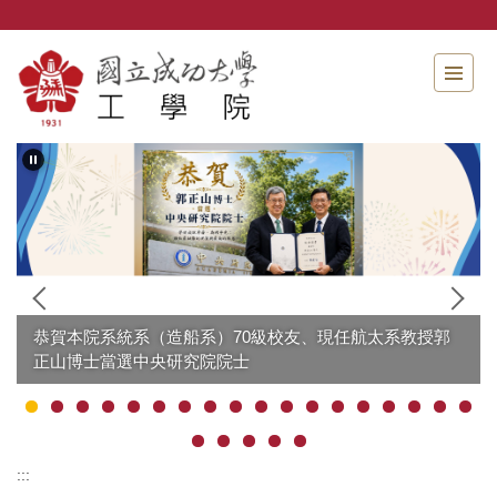
跳
到
主
要
內
容
區
恭賀本院系統系（造船系）70級校友、現任航太系教授郭
正山博士當選中央研究院院士
:::